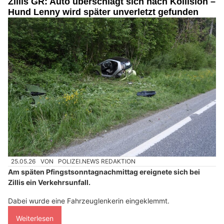
Zillis GR: Auto überschlägt sich nach Kollision –
Hund Lenny wird später unverletzt gefunden
25.05.26
VON
POLIZEI.NEWS REDAKTION
Am späten Pfingstsonntagnachmittag ereignete sich bei
Zillis ein Verkehrsunfall.
Dabei wurde eine Fahrzeuglenkerin eingeklemmt.
Weiterlesen