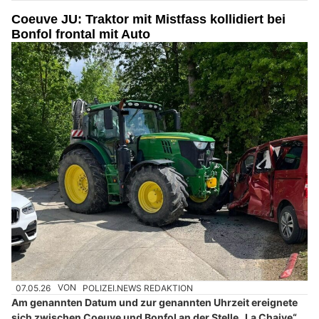
Coeuve JU: Traktor mit Mistfass kollidiert bei
Bonfol frontal mit Auto
07.05.26
VON
POLIZEI.NEWS REDAKTION
Am genannten Datum und zur genannten Uhrzeit ereignete
sich zwischen Coeuve und Bonfol an der Stelle „La Chaive“