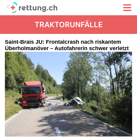
TRAKTORUNFÄLLE
Saint-Brais JU: Frontalcrash nach riskantem
Überholmanöver – Autofahrerin schwer verletzt