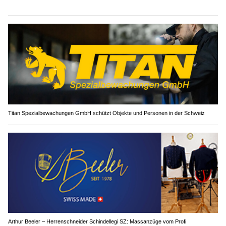
Titan Spezialbewachungen GmbH schützt Objekte und Personen in der Schweiz
Arthur Beeler – Herrenschneider Schindellegi SZ: Massanzüge vom Profi