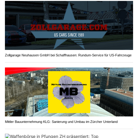
Zollgarage Neuhausen GmbH bei Schaffhausen: Rundum-Service für US-Fahrzeuge
Mittler Bauunternehmung KLG: Sanierung und Umbau im Zürcher Unterland