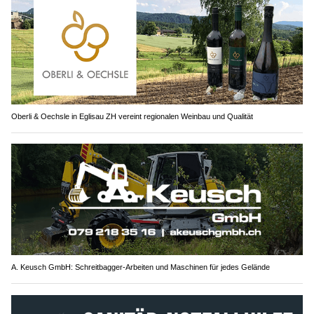
Oberli & Oechsle in Eglisau ZH vereint regionalen Weinbau und Qualität
A. Keusch GmbH: Schreitbagger-Arbeiten und Maschinen für jedes Gelände