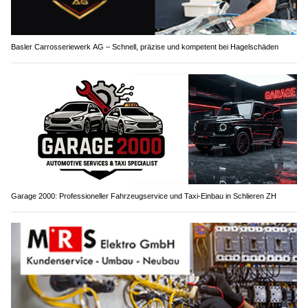
Basler Carrosseriewerk AG – Schnell, präzise und kompetent bei Hagelschäden
Garage 2000: Professioneller Fahrzeugservice und Taxi-Einbau in Schlieren ZH