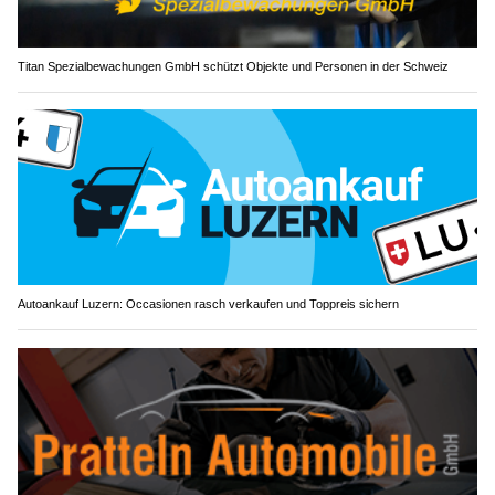
Titan Spezialbewachungen GmbH schützt Objekte und Personen in der Schweiz
Autoankauf Luzern: Occasionen rasch verkaufen und Toppreis sichern