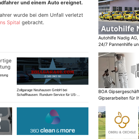
dfahrer und einem Auto ereignet.
ahrer wurde bei dem Unfall verletzt
ns Spital
gebracht.
Autohilfe Nadig AG
24/7 Pannenhilfe u
stung
Zollgarage Neuhausen GmbH bei
BOA Gipsergeschäft 
Schaffhausen: Rundum-Service für US-
Gipserarbeiten für 
Fahrzeuge