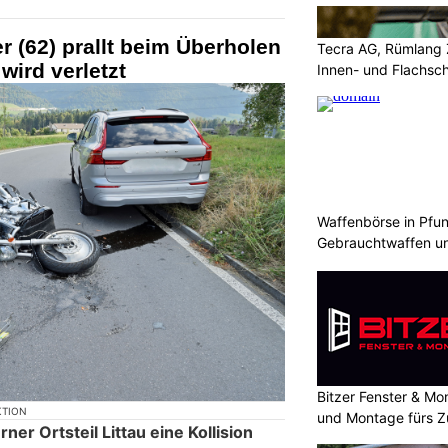
er (62) prallt beim Überholen
Tecra AG, Rümlang 
 wird verletzt
Innen- und Flachsch
Waffenbörse in Pfun
Gebrauchtwaffen un
Bitzer Fenster & M
KTION
und Montage fürs 
ner Ortsteil Littau eine Kollision