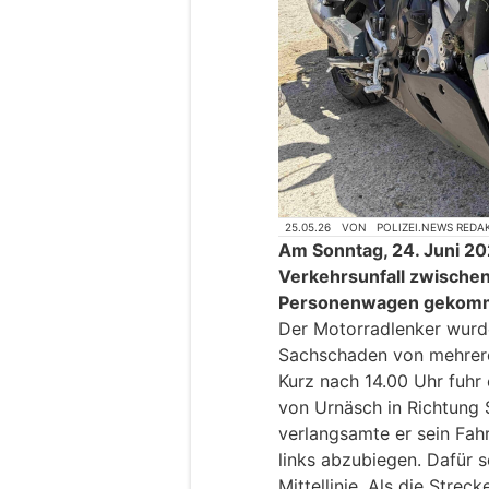
25.05.26
VON
POLIZEI.NEWS REDA
Am Sonntag, 24. Juni 202
Verkehrsunfall zwische
Personenwagen gekom
Der Motorradlenker wurde 
Sachschaden von mehrer
Kurz nach 14.00 Uhr fuhr
von Urnäsch in Richtung
verlangsamte er sein Fahr
links abzubiegen. Dafür s
Mittellinie. Als die Streck