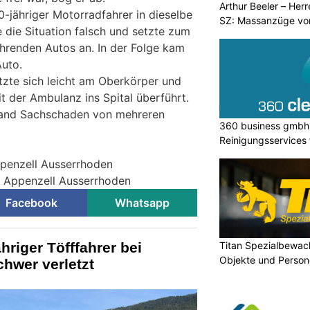
Arthur Beeler – Her
60-jähriger Motorradfahrer in dieselbe
SZ: Massanzüge vo
te die Situation falsch und setzte zum
hrenden Autos an. In der Folge kam
Auto.
tzte sich leicht am Oberkörper und
t der Ambulanz ins Spital überführt.
tand Sachschaden von mehreren
360 business gmbh: 
Reinigungsservices 
Privatkunden
ppenzell Ausserrhoden
ei Appenzell Ausserrhoden
Facebook
Whatsapp
hriger Töfffahrer bei
Titan Spezialbewa
Objekte und Person
hwer verletzt