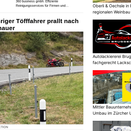
360 business gmbh: Effiziente
Oberli & Oechsle in 
Reinigungsservices für Firmen und
Privatkunden
regionalen Weinbau 
iger Töfffahrer prallt nach
mauer
Autolackiererei Bru
fachgerecht Lacksch
Mittler Bauunterne
Umbau im Zürcher U
KTION