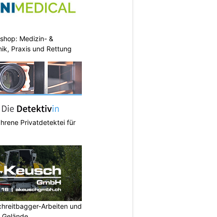
eshop: Medizin- &
nik, Praxis und Rettung
ahrene Privatdetektei für
hreitbagger-Arbeiten und
s Gelände