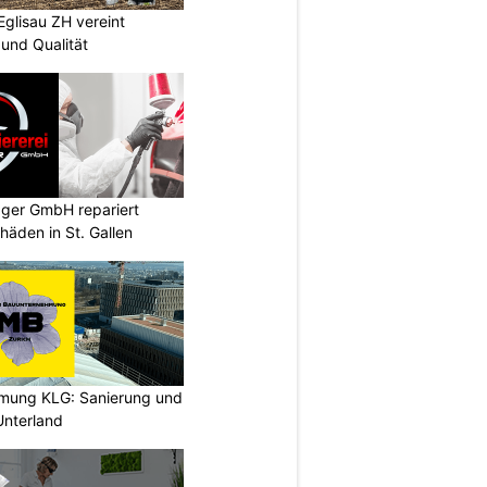
Eglisau ZH vereint
und Qualität
gger GmbH repariert
äden in St. Gallen
hmung KLG: Sanierung und
nterland