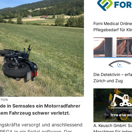
Forni Medical Onlin
Pflegebedarf für Kli
Die Detektivin – erf
Zürich und Zug
KTION
de in Semsales ein Motorradfahrer
einem Fahrzeug schwer verletzt.
ngskräfte versorgt und anschliessend
A. Keusch GmbH: Sc
REGA in ein Spital geflogen. Der
Maschinen für jede