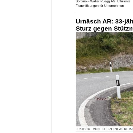
Sortimo – Walter Rüegg AG: Effiziente
Flottenlösungen für Unternehmen
Urnäsch AR: 33-jähr
Sturz gegen Stütz
02.08.26
VON
POLIZEI.NEWS REDA