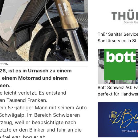
Thür Sanitär Servi
Sanitärservice in St
zuverlässig
KTION
6, ist es in Urnäsch zu einem
n einem Motorrad und einem
men.
Bott Schweiz AG: F
leicht verletzt. Es entstand
perfekt für Handwer
en Tausend Franken.
 ein 57-jähriger Mann mit seinem Auto
 Schwägalp. Im Bereich Schwizeren
zeug, weil er beabsichtigte nach
etzte er den Blinker und fuhr an die
e frei war, bog er ab.