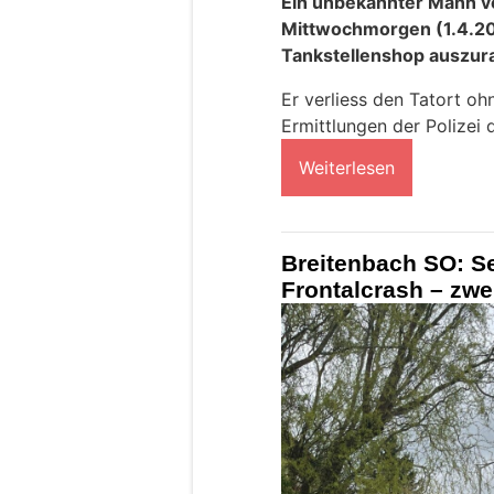
Ein unbekannter Mann v
Mittwochmorgen (1.4.20
Tankstellenshop auszur
Er verliess den Tatort oh
Ermittlungen der Polizei 
Weiterlesen
Breitenbach SO: S
Frontalcrash – zwei