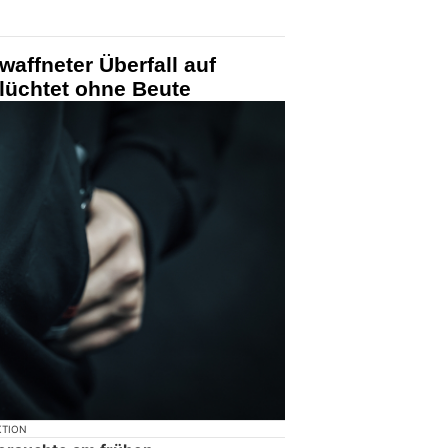
affneter Überfall auf
flüchtet ohne Beute
KTION