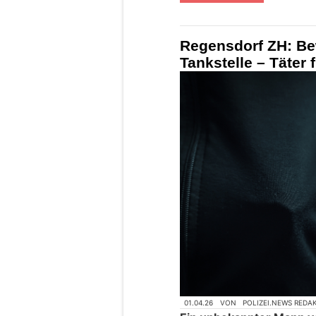
Regensdorf ZH: Bew
Tankstelle – Täter 
01.04.26
VON
POLIZEI.NEWS REDA