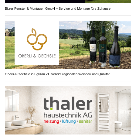
Bitzer Fenster & Montagen GmbH – Service und Montage fürs Zuhause
Oberli & Oechsle in Eglisau ZH vereint regionalen Weinbau und Qualität