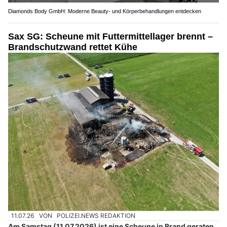
Diamonds Body GmbH: Moderne Beauty- und Körperbehandlungen entdecken
Sax SG: Scheune mit Futtermittellager brennt –
Brandschutzwand rettet Kühe
11.07.26
VON
POLIZEI.NEWS REDAKTION
Am Samstag (11.07.2026) ist eine Scheune in Brand geraten.