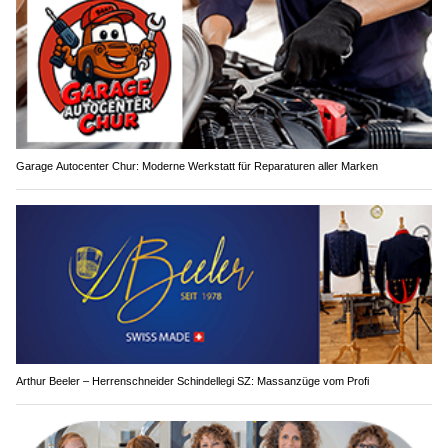
Garage Autocenter Chur: Moderne Werkstatt für Reparaturen aller Marken
Arthur Beeler – Herrenschneider Schindellegi SZ: Massanzüge vom Profi