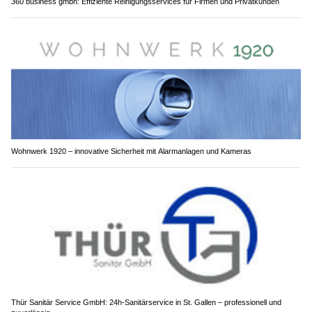
360 business gmbh: Effiziente Reinigungsservices für Firmen und Privatkunden
Wohnwerk 1920 – innovative Sicherheit mit Alarmanlagen und Kameras
Thür Sanitär Service GmbH: 24h-Sanitärservice in St. Gallen – professionell und