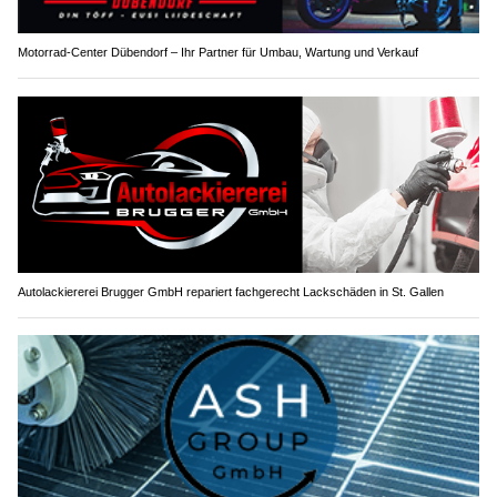
Motorrad-Center Dübendorf – Ihr Partner für Umbau, Wartung und Verkauf
Autolackiererei Brugger GmbH repariert fachgerecht Lackschäden in St. Gallen