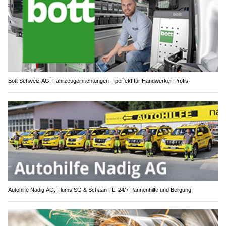
Bott Schweiz AG: Fahrzeugeinrichtungen – perfekt für Handwerker-Profis
Autohilfe Nadig AG, Flums SG & Schaan FL: 24/7 Pannenhilfe und Bergung