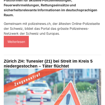
Plattformen für aktuelle Polizeimeldungen,
Feuerwehrmeldungen, Rettungseinsätze und
sicherheitsrelevante Informationen im deutschsprachigen
Raum.
Gemeinsam mit polizeinews.ch, der ältesten Online-Polizeiseite
der Schweiz, bildet das Portal das grösste Polizeinews-
Netzwerk der Schweiz und Europas.
Weiterlesen
Zürich ZH: Tunesier (21) bei Streit im Kreis 5
niedergestochen – Täter flüchtet