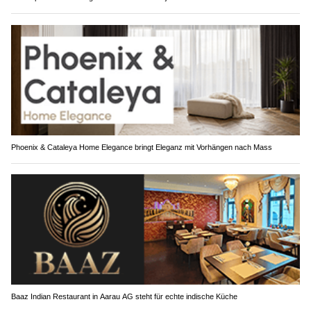
Phoenix & Cataleya Home Elegance bringt Eleganz mit Vorhängen nach Mass
Baaz Indian Restaurant in Aarau AG steht für echte indische Küche