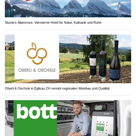
Stump’s Alpenrose: Viersterne-Hotel für Natur, Kulinarik und Ruhe
Oberli & Oechsle in Eglisau ZH vereint regionalen Weinbau und Qualität