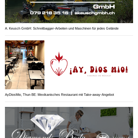
A. Keusch GmbH: Schreitbagger-Arbeiten und Maschinen für jedes Gelände
AyDiosMio, Thun BE: Mexikanisches Restaurant mit Take-away-Angebot