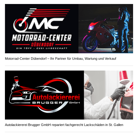
Motorrad-Center Dübendorf – Ihr Partner für Umbau, Wartung und Verkauf
Autolackiererei Brugger GmbH repariert fachgerecht Lackschäden in St. Gallen