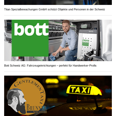
Titan Spezialbewachungen GmbH schützt Objekte und Personen in der Schweiz
Bott Schweiz AG: Fahrzeugeinrichtungen – perfekt für Handwerker-Profis