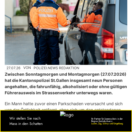
27.07.26
VON
POLIZEI.NEWS REDAKTION
Zwischen Sonntagmorgen und Montagmorgen (27.07.2026)
hat die Kantonspolizei St.Gallen insgesamt neun Personen
angehalten, die fahrunfähig, alkoholisiert oder ohne gültigen
Führerausweis im Strassenverkehr unterwegs waren.
Ein Mann hatte zuvor einen Parkschaden verursacht und sich
von der Örtlichkeit entfernt, ohne sich um den entstandenen
Sachschaden zu kümmern. Er konnte kurze Zeit später
angehalten und kontrolliert werden. In Buchs stürzte ein 75-
jähriger alkoholisierter E-Bike-Fahrer und wurde ins Spital