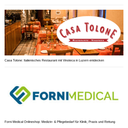
Casa Tolone: Italienisches Restaurant mit Vinoteca in Luzern entdecken
Forni Medical Onlineshop: Medizin- & Pflegebedarf für Klinik, Praxis und Rettung