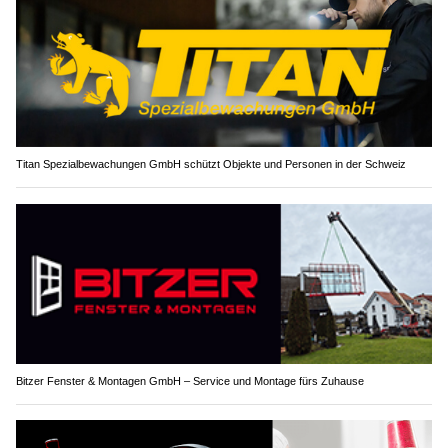
Titan Spezialbewachungen GmbH schützt Objekte und Personen in der Schweiz
Bitzer Fenster & Montagen GmbH – Service und Montage fürs Zuhause