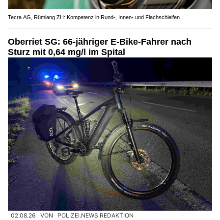
Tecra AG, Rümlang ZH: Kompetenz in Rund-, Innen- und Flachschleifen
Oberriet SG: 66-jähriger E-Bike-Fahrer nach
Sturz mit 0,64 mg/l im Spital
02.08.26
VON
POLIZEI.NEWS REDAKTION