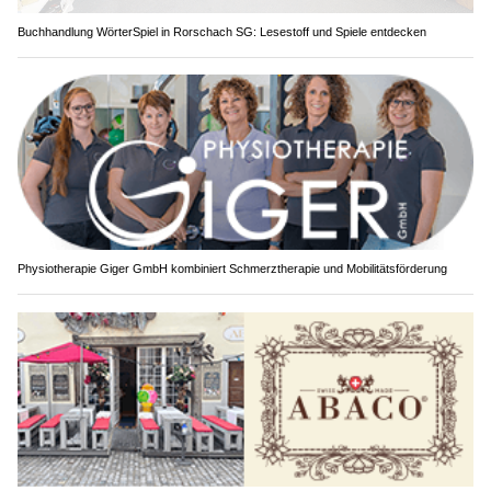
Buchhandlung WörterSpiel in Rorschach SG: Lesestoff und Spiele entdecken
Physiotherapie Giger GmbH kombiniert Schmerztherapie und Mobilitätsförderung