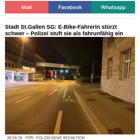
Mail
Facebook
Whatsapp
Stadt St.Gallen SG: E-Bike-Fahrerin stürzt
schwer – Polizei stuft sie als fahrunfähig ein
26.06.26
VON
POLIZEI.NEWS REDAKTION