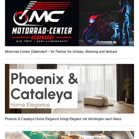
Motorrad-Center Dübendorf – Ihr Partner für Umbau, Wartung und Verkauf
Phoenix & Cataleya Home Elegance bringt Eleganz mit Vorhängen nach Mass