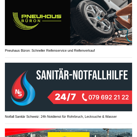
Pneuhaus Büron: Schneller Reifenservice und Reifenverkauf
Notfall Sanitär Schweiz: 24h Notdienst für Rohrbruch, Lecksuche & Wasser