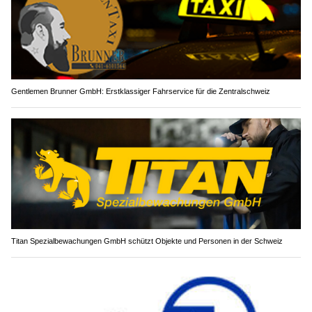
Gentlemen Brunner GmbH: Erstklassiger Fahrservice für die Zentralschweiz
Titan Spezialbewachungen GmbH schützt Objekte und Personen in der Schweiz