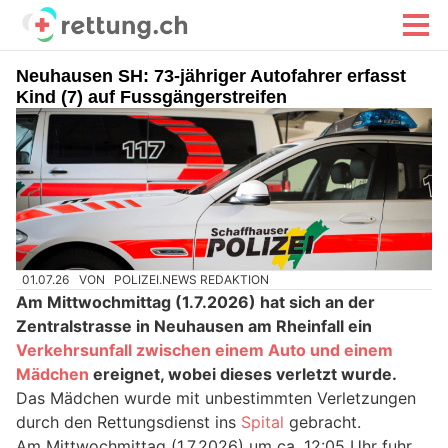
Neuhausen SH: 73-jähriger Autofahrer erfasst
Kind (7) auf Fussgängerstreifen
01.07.26
VON
POLIZEI.NEWS REDAKTION
Am Mittwochmittag (1.7.2026) hat sich an der
Zentralstrasse in Neuhausen am Rheinfall ein
Verkehrsunfall zwischen einem Auto und einem
Mädchen
ereignet, wobei dieses verletzt wurde.
Das Mädchen wurde mit unbestimmten Verletzungen
durch den Rettungsdienst ins
Spital
gebracht.
Am Mittwochmittag (1.7.2026) um ca. 12:05 Uhr fuhr