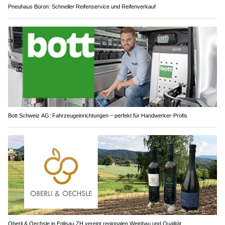
Pneuhaus Büron: Schneller Reifenservice und Reifenverkauf
Bott Schweiz AG: Fahrzeugeinrichtungen – perfekt für Handwerker-Profis
Oberli & Oechsle in Eglisau ZH vereint regionalen Weinbau und Qualität