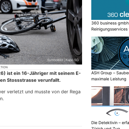
360 business gmbh: 
Reinigungsservices 
Privatkunden
KTION
ASH Group – Sauber
 ist ein 16-Jähriger mit seinem E-
maximale Leistung
en Stossstrasse verunfallt.
er verletzt und musste von der Rega
n.
Die Detektivin – erf
Zürich und Zug