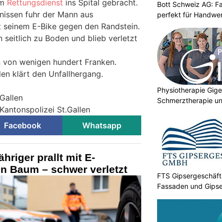
om
Rettungsdienst
ins Spital gebracht.
Bott Schweiz AG: F
nissen fuhr der Mann aus
perfekt für Handwer
 seinem E-Bike gegen den Randstein.
seitlich zu Boden und blieb verletzt
 von wenigen hundert Franken.
len klärt den Unfallhergang.
Physiotherapie Gig
.Gallen
Schmerztherapie un
Kantonspolizei St.Gallen
Facebook
Whatsapp
hriger prallt mit E-
n Baum – schwer verletzt
FTS Gipsergeschäf
Fassaden und Gipse