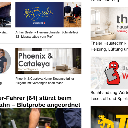
statt
Arthur Beeler – Herrenschneider Schindellegi
SZ: Massanzüge vom Profi
Thaler Haustechnik 
Heizung, Lüftung un
Phoenix & Cataleya Home Elegance bringt
ng
Eleganz mit Vorhängen nach Mass
Buchhandlung Wörte
r-Fahrer (64) stürzt beim
Lesestoff und Spie
ahn – Blutprobe angeordnet