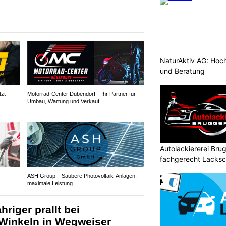
NaturAktiv AG: Hoc
und Beratung
zt
Motorrad-Center Dübendorf – Ihr Partner für
Umbau, Wartung und Verkauf
Autolackiererei Bru
fachgerecht Lacksch
ASH Group – Saubere Photovoltaik-Anlagen,
maximale Leistung
hriger prallt bei
Winkeln in Wegweiser