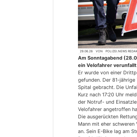
29.06.26
VON
POLIZEI.NEWS REDA
Am Sonntagabend (28.06
ein Velofahrer verunfall
Er wurde von einer Drittp
gefunden. Der 81-jährige
Spital gebracht. Die Unfal
Kurz nach 17:20 Uhr meld
der Notruf- und Einsatzlei
Velofahrer angetroffen h
Die ausgerückten Rettung
Mann mit eher schweren V
an. Sein E-Bike lag am St