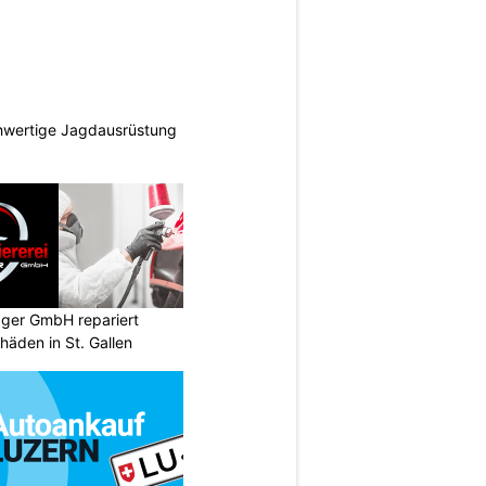
hwertige Jagdausrüstung
gger GmbH repariert
äden in St. Gallen