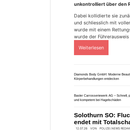
02.08.26
VON
POLIZEI.NEWS REDA
Am Abend des 1. August 
unkontrolliert über den 
Dabei kollidierte sie zun
und schliesslich mit voll