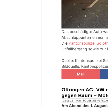
Das beschädigte Auto wu
Abschleppunternehmen ab
Die
Kantonspolizei Solot
Unfallhergang sowie zur
Quelle: Kantonspolizei So
Bildquelle: Kantonspolize
Mail
Oftringen AG: VW r
gegen Baum – Moto