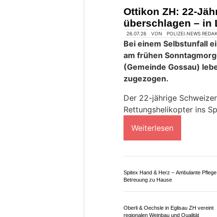
Zuvor hatte sich der Auto
entzogen und fiel durch e
Polizei sucht Zeugen.
Weiterlesen
Erthermo Swiss GmbH: Moderne
Fassadendämmung und Innenausbau 
Fach