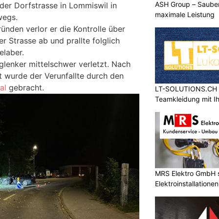
ASH Group – Sauber
 der Dorfstrasse in Lommiswil in
maximale Leistung
wegs.
ünden verlor er die Kontrolle über
 Strasse ab und prallte folglich
elaber.
lenker mittelschwer verletzt. Nach
t wurde der Verunfallte durch den
al
gebracht.
LT-SOLUTIONS.CH – 
Teamkleidung mit I
MRS Elektro GmbH s
Elektroinstallationen