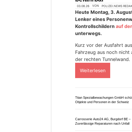
Solothurn SO: Fluch
endet mit Totalsch
12.07.26
VON
POLIZEI.NEWS REDA
Im „Gibelintunnel“ in S
12. Juli 2026, ein Selbst