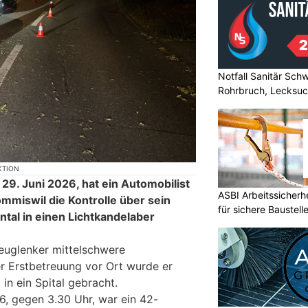
Notfall Sanitär Schw
Rohrbruch, Lecksuc
KTION
 29. Juni 2026, hat ein Automobilist
ASBI Arbeitssicher
ommiswil die Kontrolle über sein
für sichere Baustell
ontal in einen Lichtkandelaber
euglenker mittelschwere
r Erstbetreuung vor Ort wurde er
in ein Spital gebracht.
, gegen 3.30 Uhr, war ein 42-