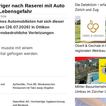
Die Detektivin – erf
lenker einer Polizeikontrolle
Zürich und Zug
ine gefährliche Fahrweise auf. Die
Oberli & Oechsle in 
regionalen Weinbau 
ALAJ Bauausführung Gipser und Maler AG –
vom
Experten für Gipserarbeiten
Mittler Bauunterne
Umbau im Zürcher U