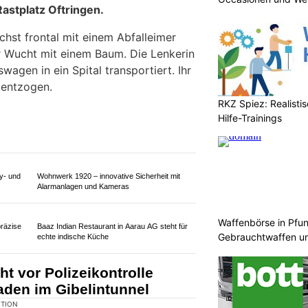
RKZ Spiez: Realisti
Hilfe-Trainings
Waffenbörse in Pfun
KTION
Gebrauchtwaffen un
fuhr eine Automobilistin
Rastplatz Oftringen.
ächst frontal mit einem Abfalleimer
er Wucht mit einem Baum. Die Lenkerin