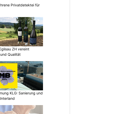
ahrene Privatdetektei für
Eglisau ZH vereint
und Qualität
hmung KLG: Sanierung und
nterland