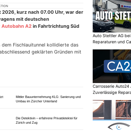
t vor Polizeikontrolle
aden im Gibelintunnel
Auto Stettler AG be
Reparaturen und Ca
Carrosserie Auto24 
Zuverlässige Repara
KTION
olothurn hat sich am Sonntagmorgen,
unfall mit einem Auto ereignet.