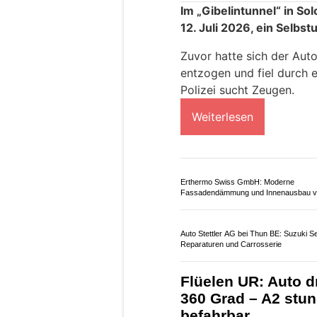
wurde mit einem Rettungsw
wurde der Führerausweis
Weiterlesen
Diamonds Body GmbH: Moderne Beaut
Körperbehandlungen entdecken
Basler Carrosseriewerk AG – Schnell, 
und kompetent bei Hagelschäden