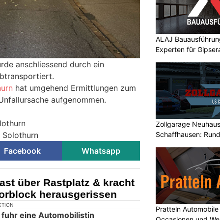
ALAJ Bauausführung
Experten für Gipser
rde anschliessend durch ein
transportiert.
hurn
hat umgehend Ermittlungen zum
 Unfallursache aufgenommen.
lothurn
Zollgarage Neuhau
i Solothurn
Schaffhausen: Rund
Fahrzeuge
Facebook
Whatsapp
ast über Rastplatz & kracht
rblock herausgerissen
Pratteln Automobi
Occasionen und Wer