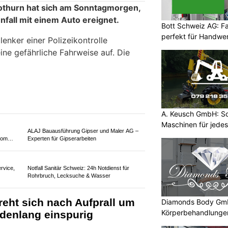
agen in ein Spital transportiert. Ihr
 entzogen.
Bott Schweiz AG: F
perfekt für Handwer
A. Keusch GmbH: Sc
Maschinen für jede
y- und
Wohnwerk 1920 – innovative Sicherheit mit
Alarmanlagen und Kameras
Diamonds Body Gmb
Körperbehandlunge
präzise
Baaz Indian Restaurant in Aarau AG steht für
echte indische Küche