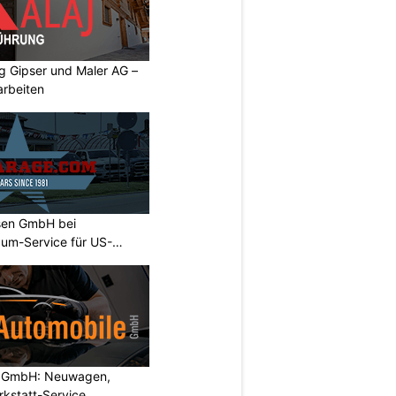
 Gipser und Maler AG –
arbeiten
sen GmbH bei
um-Service für US-
le GmbH: Neuwagen,
kstatt-Service