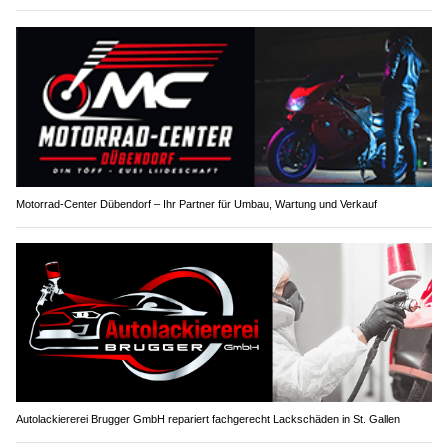
Motorrad-Center Dübendorf – Ihr Partner für Umbau, Wartung und Verkauf
Autolackiererei Brugger GmbH repariert fachgerecht Lackschäden in St. Gallen