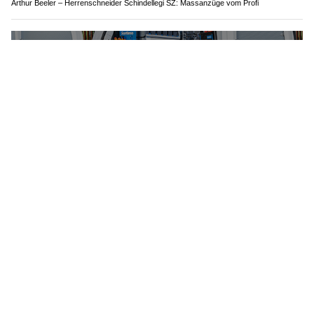
Arthur Beeler – Herrenschneider Schindellegi SZ: Massanzüge vom Profi
Sortimo – Walter Rüegg AG: Effiziente Flottenlösungen für Unternehmen