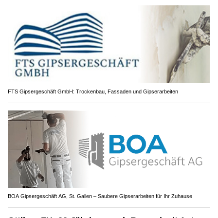
FTS Gipsergeschäft GmbH: Trockenbau, Fassaden und Gipserarbeiten
BOA Gipsergeschäft AG, St. Gallen – Saubere Gipserarbeiten für Ihr Zuhause