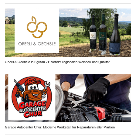
Oberli & Oechsle in Eglisau ZH vereint regionalen Weinbau und Qualität
Garage Autocenter Chur: Moderne Werkstatt für Reparaturen aller Marken