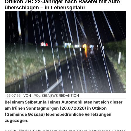
Ottikon ZH: 22-Jähriger nach Raserei mit Auto
überschlagen – in Lebensgefahr
26.07.26
VON
POLIZEI.NEWS REDAKTION
Bei einem Selbstunfall eines Automobilisten hat sich dieser
am frühen Sonntagmorgen (26.07.2026) in Ottikon
(Gemeinde Gossau) lebensbedrohliche Verletzungen
zugezogen.