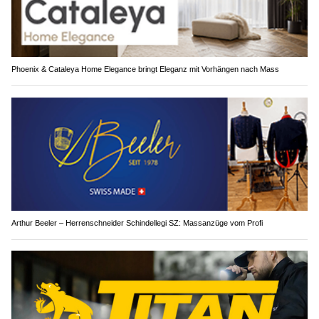
Phoenix & Cataleya Home Elegance bringt Eleganz mit Vorhängen nach Mass
Arthur Beeler – Herrenschneider Schindellegi SZ: Massanzüge vom Profi