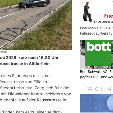
PneuMarks KLG: Aut
Fahrzeugaufbereit
KTION
uni 2026, kurz nach 16.30 Uhr,
eussstrasse in Altdorf ein
Bott Schweiz AG: F
 eines Fahrzeugs mit Urner
perfekt für Handwer
 Reussstrasse von Flüelen
eedorferbrücke. Zeitgleich fuhr die
 mit Nidwaldner Kontrollschildern von
ebenfalls auf der Reussstrasse in
ründen kam es zu einer seitlich-