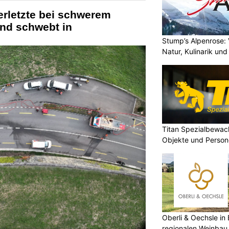
erletzte bei schwerem
ind schwebt in
Stump’s Alpenrose: 
Natur, Kulinarik un
Titan Spezialbewa
Objekte und Person
Oberli & Oechsle in 
regionalen Weinbau 