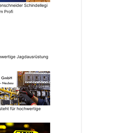
renschneider Schindellegi
m Profi
hwertige Jagdausrüstung
teht für hochwertige