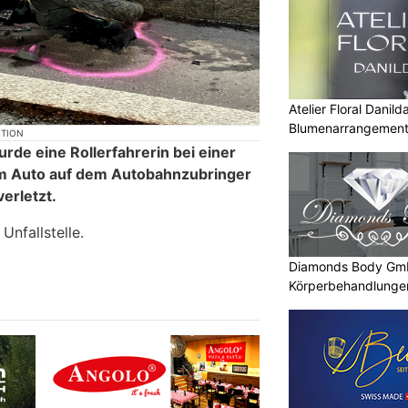
Atelier Floral Danild
Blumenarrangements
KTION
LU/Zürich
e eine Rollerfahrerin bei einer
nem Auto auf dem Autobahnzubringer
verletzt.
Unfallstelle.
Diamonds Body Gmb
Körperbehandlunge