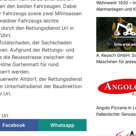
Wohnwerk 1920 – inn
chen den beiden Fahrzeugen. Dabei
Alarmanlagen und 
er Fahrzeugs sowie zwei Mitinsassen
waldner Fahrzeugs leichte
 durch den Rettungsdienst Uri in
ührt.
 Totalschaden, der Sachschaden
ken. Aufgrund der Rettungs- und
A. Keusch GmbH: Sc
 die Reussstrasse zwischen der
Maschinen für jede
Höhe Gartenmatt für rund
perrt werden.
euerwehr Altdorf, der Rettungsdienst
er Unterhaltsdienst der Baudirektion
 Uri.
Angolo Pizzeria in 
i
Italienischer Genus
 Uri
Facebook
Whatsapp