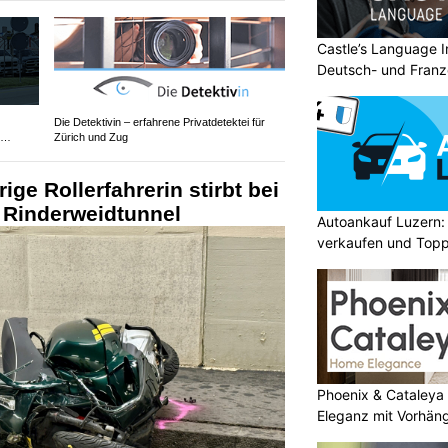
Castle’s Language In
Deutsch- und Franz
Die Detektivin – erfahrene Privatdetektei für
Zürich und Zug
ige Rollerfahrerin stirbt bei
m Rinderweidtunnel
Autoankauf Luzern:
verkaufen und Topp
Phoenix & Cataleya
Eleganz mit Vorhän