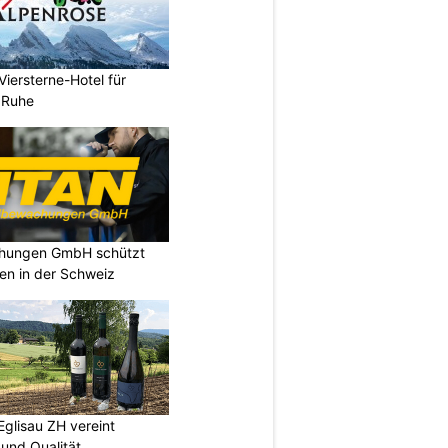
Viersterne-Hotel für
d Ruhe
chungen GmbH schützt
en in der Schweiz
Eglisau ZH vereint
und Qualität