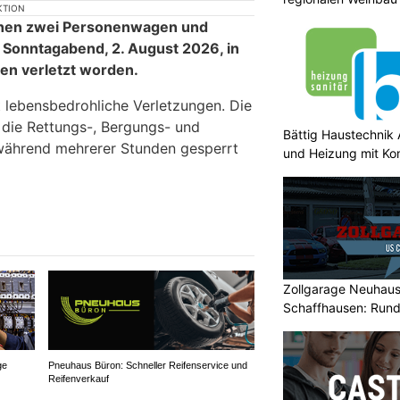
KTION
schen zwei Personenwagen und
Sonntagabend, 2. August 2026, in
en verletzt worden.
tt lebensbedrohliche Verletzungen. Die
 die Rettungs-, Bergungs- und
Bättig Haustechnik 
während mehrerer Stunden gesperrt
und Heizung mit K
Zollgarage Neuhau
Schaffhausen: Rund
Fahrzeuge
ge
Pneuhaus Büron: Schneller Reifenservice und
Reifenverkauf