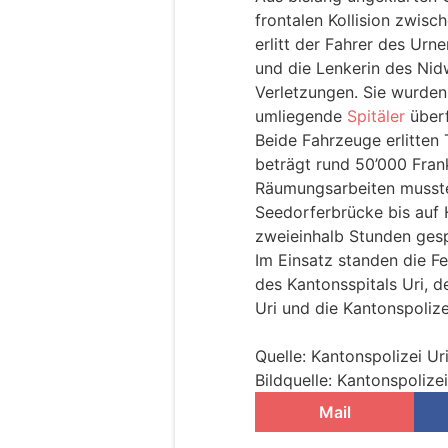
frontalen Kollision zwis
erlitt der Fahrer des Urn
und die Lenkerin des Nid
Verletzungen. Sie wurden
umliegende
Spitäler
überf
Beide Fahrzeuge erlitten
beträgt rund 50’000 Fran
Räumungsarbeiten musste
Seedorferbrücke bis auf 
zweieinhalb Stunden ges
Im Einsatz standen die F
des Kantonsspitals Uri, d
Uri und die Kantonspolizei
Quelle: Kantonspolizei Ur
Bildquelle: Kantonspolizei
Mail