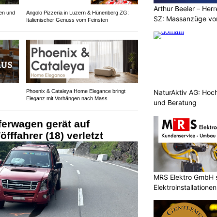
Arthur Beeler – Her
en und
Angolo Pizzeria in Luzern & Hünenberg ZG:
SZ: Massanzüge vo
Italienischer Genuss vom Feinsten
Phoenix & Cataleya Home Elegance bringt
NaturAktiv AG: Hoc
Eleganz mit Vorhängen nach Mass
und Beratung
ferwagen gerät auf
ffahrer (18) verletzt
MRS Elektro GmbH s
Elektroinstallationen