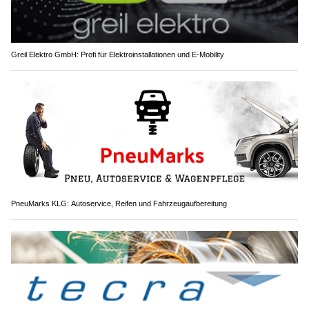
Greil Elektro GmbH: Profi für Elektroinstallationen und E-Mobility
PneuMarks KLG: Autoservice, Reifen und Fahrzeugaufbereitung