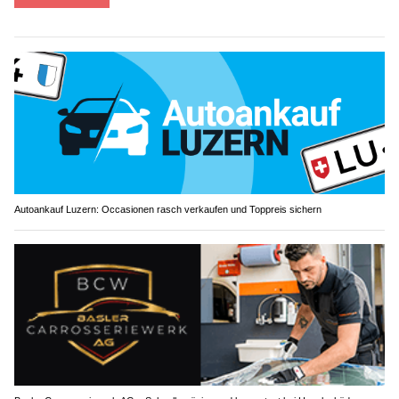
Autoankauf Luzern: Occasionen rasch verkaufen und Toppreis sichern