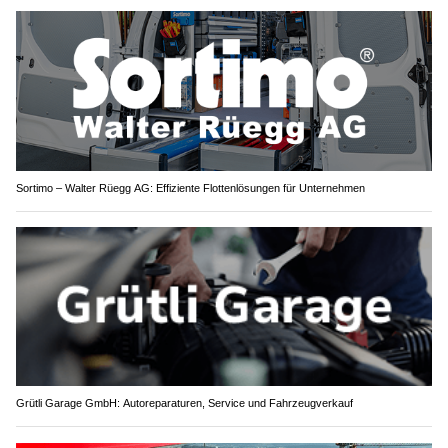
Sortimo – Walter Rüegg AG: Effiziente Flottenlösungen für Unternehmen
Grütli Garage GmbH: Autoreparaturen, Service und Fahrzeugverkauf