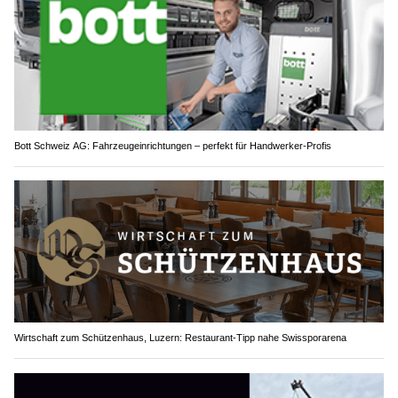
Bott Schweiz AG: Fahrzeugeinrichtungen – perfekt für Handwerker-Profis
Wirtschaft zum Schützenhaus, Luzern: Restaurant-Tipp nahe Swissporarena