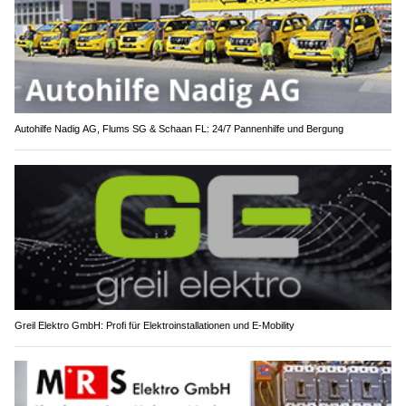
Autohilfe Nadig AG, Flums SG & Schaan FL: 24/7 Pannenhilfe und Bergung
Greil Elektro GmbH: Profi für Elektroinstallationen und E-Mobility