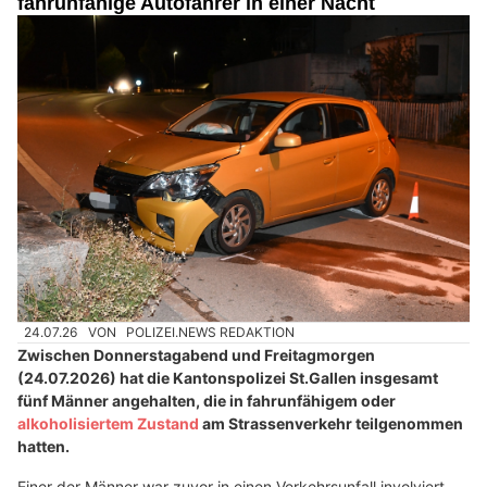
fahrunfähige Autofahrer in einer Nacht
24.07.26
VON
POLIZEI.NEWS REDAKTION
Zwischen Donnerstagabend und Freitagmorgen
(24.07.2026) hat die Kantonspolizei St.Gallen insgesamt
fünf Männer angehalten, die in fahrunfähigem oder
alkoholisiertem Zustand
am Strassenverkehr teilgenommen
hatten.
Einer der Männer war zuvor in einen Verkehrsunfall involviert