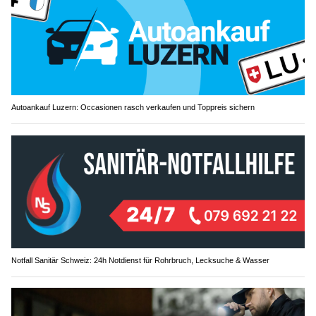
Autoankauf Luzern: Occasionen rasch verkaufen und Toppreis sichern
Notfall Sanitär Schweiz: 24h Notdienst für Rohrbruch, Lecksuche & Wasser