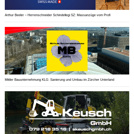
Arthur Beeler – Herrenschneider Schindellegi SZ: Massanzüge vom Profi
Mittler Bauunternehmung KLG: Sanierung und Umbau im Zürcher Unterland