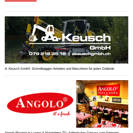
A. Keusch GmbH: Schreitbagger-Arbeiten und Maschinen für jedes Gelände
Angolo Pizzeria in Luzern & Hünenberg ZG: Italienischer Genuss vom Feinsten