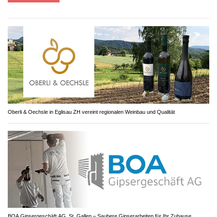
Oberli & Oechsle in Eglisau ZH vereint regionalen Weinbau und Qualität
BOA Gipsergeschäft AG, St. Gallen – Saubere Gipserarbeiten für Ihr Zuhause