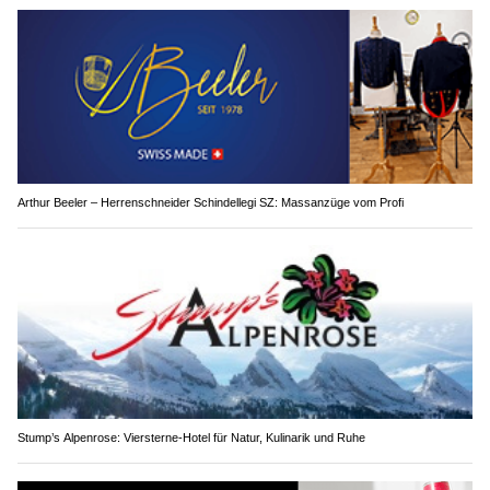
Arthur Beeler – Herrenschneider Schindellegi SZ: Massanzüge vom Profi
Stump’s Alpenrose: Viersterne-Hotel für Natur, Kulinarik und Ruhe