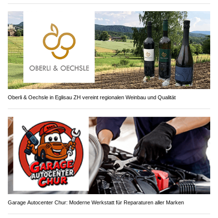
Oberli & Oechsle in Eglisau ZH vereint regionalen Weinbau und Qualität
Garage Autocenter Chur: Moderne Werkstatt für Reparaturen aller Marken