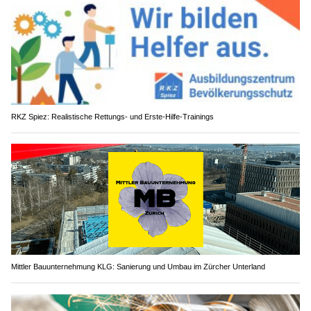
RKZ Spiez: Realistische Rettungs- und Erste-Hilfe-Trainings
Mittler Bauunternehmung KLG: Sanierung und Umbau im Zürcher Unterland