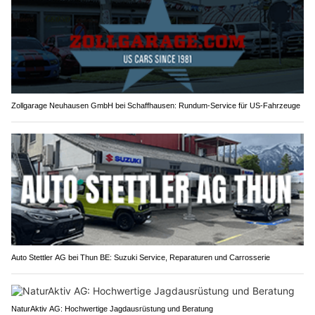
Zollgarage Neuhausen GmbH bei Schaffhausen: Rundum-Service für US-Fahrzeuge
Auto Stettler AG bei Thun BE: Suzuki Service, Reparaturen und Carrosserie
NaturAktiv AG: Hochwertige Jagdausrüstung und Beratung