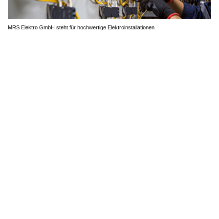
MRS Elektro GmbH steht für hochwertige Elektroinstallationen
Arthur Beeler – Herrenschneider Schindellegi SZ: Massanzüge vom Profi