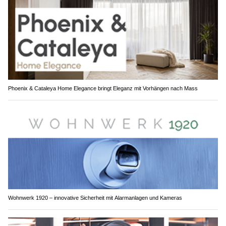
Phoenix & Cataleya Home Elegance bringt Eleganz mit Vorhängen nach Mass
Wohnwerk 1920 – innovative Sicherheit mit Alarmanlagen und Kameras