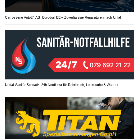
Carrosserie Auto24 AG, Burgdorf BE – Zuverlässige Reparaturen nach Unfall
Notfall Sanitär Schweiz: 24h Notdienst für Rohrbruch, Lecksuche & Wasser