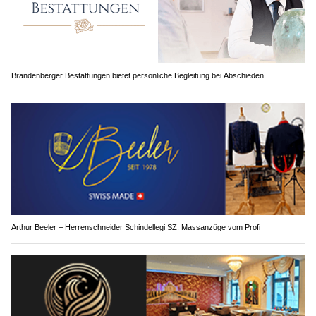
Brandenberger Bestattungen bietet persönliche Begleitung bei Abschieden
Arthur Beeler – Herrenschneider Schindellegi SZ: Massanzüge vom Profi