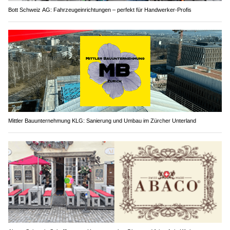
Bott Schweiz AG: Fahrzeugeinrichtungen – perfekt für Handwerker-Profis
Mittler Bauunternehmung KLG: Sanierung und Umbau im Zürcher Unterland