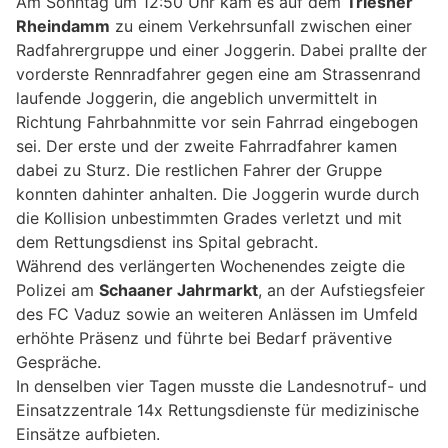
Am Sonntag um 12:50 Uhr kam es auf dem
Triesner
Rheindamm
zu einem Verkehrsunfall zwischen einer
Radfahrergruppe und einer Joggerin. Dabei prallte der
vorderste Rennradfahrer gegen eine am Strassenrand
laufende Joggerin, die angeblich unvermittelt in
Richtung Fahrbahnmitte vor sein Fahrrad eingebogen
sei. Der erste und der zweite Fahrradfahrer kamen
dabei zu Sturz. Die restlichen Fahrer der Gruppe
konnten dahinter anhalten. Die Joggerin wurde durch
die Kollision unbestimmten Grades verletzt und mit
dem Rettungsdienst ins Spital gebracht.
Während des verlängerten Wochenendes zeigte die
Polizei am
Schaaner Jahrmarkt
, an der Aufstiegsfeier
des FC Vaduz sowie an weiteren Anlässen im Umfeld
erhöhte Präsenz und führte bei Bedarf präventive
Gespräche.
In denselben vier Tagen musste die Landesnotruf- und
Einsatzzentrale 14x Rettungsdienste für medizinische
Einsätze aufbieten.