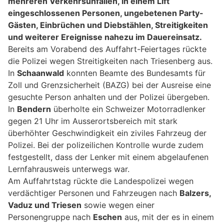
mehreren Verkehrsunfällen, in einem Lift
eingeschlossenen Personen, ungebetenen Party-
Gästen, Einbrüchen und Diebstählen, Streitigkeiten
und weiterer Ereignisse nahezu im Dauereinsatz.
Bereits am Vorabend des Auffahrt-Feiertages rückte
die Polizei wegen Streitigkeiten nach Triesenberg aus.
In
Schaanwald
konnten Beamte des Bundesamts für
Zoll und Grenzsicherheit (BAZG) bei der Ausreise eine
gesuchte Person anhalten und der Polizei übergeben.
In
Bendern
überholte ein Schweizer Motorradlenker
gegen 21 Uhr im Ausserortsbereich mit stark
überhöhter Geschwindigkeit ein ziviles Fahrzeug der
Polizei. Bei der polizeilichen Kontrolle wurde zudem
festgestellt, dass der Lenker mit einem abgelaufenen
Lernfahrausweis unterwegs war.
Am Auffahrtstag rückte die Landespolizei wegen
verdächtiger Personen und Fahrzeugen nach
Balzers,
Vaduz und Triesen
sowie wegen einer
Personengruppe nach
Eschen
aus, mit der es in einem