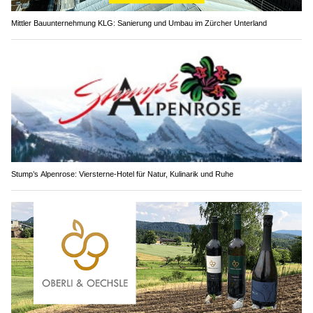
Mittler Bauunternehmung KLG: Sanierung und Umbau im Zürcher Unterland
Stump’s Alpenrose: Viersterne-Hotel für Natur, Kulinarik und Ruhe