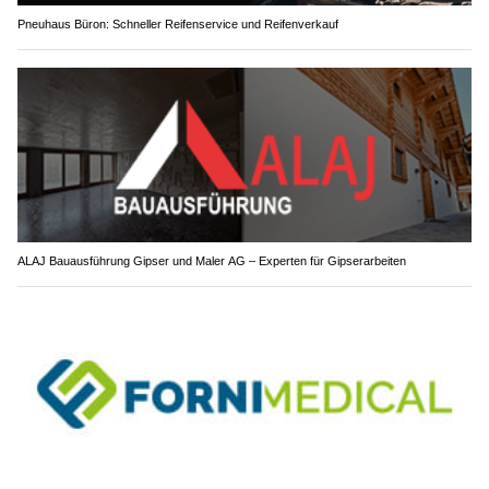
Pneuhaus Büron: Schneller Reifenservice und Reifenverkauf
ALAJ Bauausführung Gipser und Maler AG – Experten für Gipserarbeiten