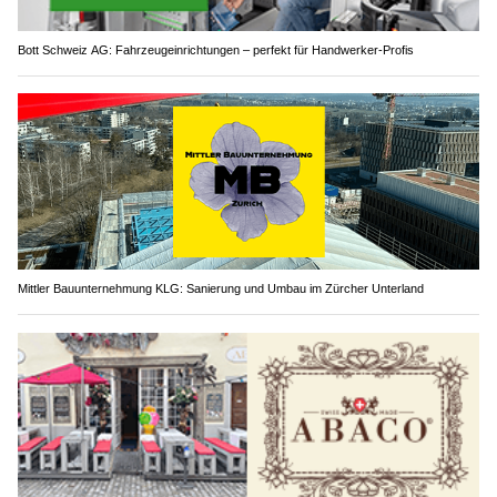
Bott Schweiz AG: Fahrzeugeinrichtungen – perfekt für Handwerker-Profis
Mittler Bauunternehmung KLG: Sanierung und Umbau im Zürcher Unterland