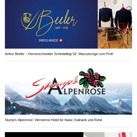
Arthur Beeler – Herrenschneider Schindellegi SZ: Massanzüge vom Profi
Stump’s Alpenrose: Viersterne-Hotel für Natur, Kulinarik und Ruhe