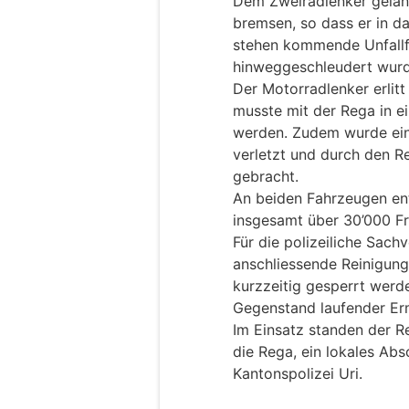
Dem Zweiradlenker gelang
bremsen, so dass er in d
stehen kommende Unfallfa
hinweggeschleudert wurd
Der Motorradlenker erlit
musste mit der Rega in e
werden. Zudem wurde ein
verletzt und durch den Re
gebracht.
An beiden Fahrzeugen en
insgesamt über 30’000 F
Für die polizeiliche Sac
anschliessende Reinigung
kurzzeitig gesperrt werde
Gegenstand laufender Erm
Im Einsatz standen der Re
die Rega, ein lokales Ab
Kantonspolizei Uri.