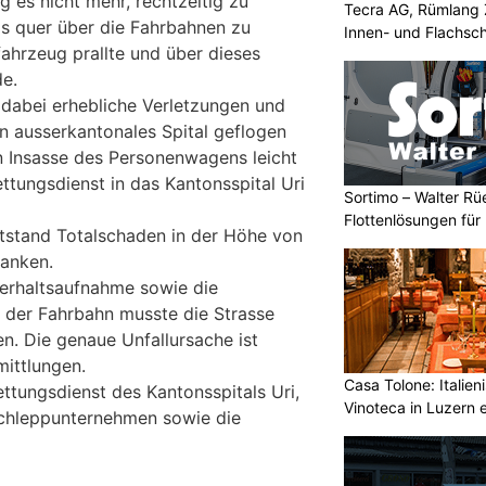
 es nicht mehr, rechtzeitig zu
Tecra AG, Rümlang 
as quer über die Fahrbahnen zu
Innen- und Flachsch
hrzeug prallte und über dieses
e.
t dabei erhebliche Verletzungen und
in ausserkantonales Spital geflogen
 Insasse des Personenwagens leicht
ttungsdienst in das Kantonsspital Uri
Sortimo – Walter Rü
Flottenlösungen fü
tstand Totalschaden in der Höhe von
ranken.
hverhaltsaufnahme sowie die
 der Fahrbahn musste die Strasse
n. Die genaue Unfallursache ist
ittlungen.
Casa Tolone: Italien
ttungsdienst des Kantonsspitals Uri,
Vinoteca in Luzern
schleppunternehmen sowie die