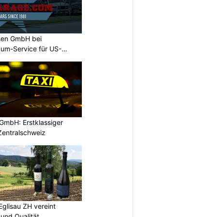
sen GmbH bei
um-Service für US-
GmbH: Erstklassiger
 Zentralschweiz
Eglisau ZH vereint
und Qualität