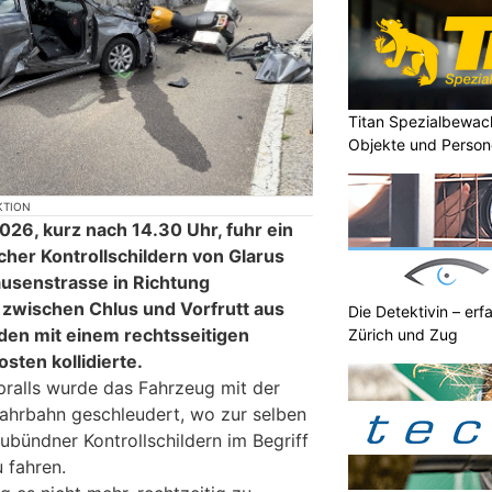
Titan Spezialbewa
Objekte und Person
KTION
2026, kurz nach 14.30 Uhr, fuhr ein
er Kontrollschildern von Glarus
usenstrasse in Richtung
 zwischen Chlus und Vorfrutt aus
Die Detektivin – erf
en mit einem rechtsseitigen
Zürich und Zug
ten kollidierte.
ralls wurde das Fahrzeug mit der
ahrbahn geschleudert, wo zur selben
ubündner Kontrollschildern im Begriff
u fahren.