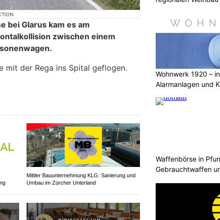
KTION
se bei Glarus kam es am
rontalkollision zwischen einem
rsonenwagen.
 mit der Rega ins Spital geflogen.
Wohnwerk 1920 – inn
Alarmanlagen und 
Waffenbörse in Pfun
Gebrauchtwaffen un
Mittler Bauunternehmung KLG: Sanierung und
ung
Umbau im Zürcher Unterland