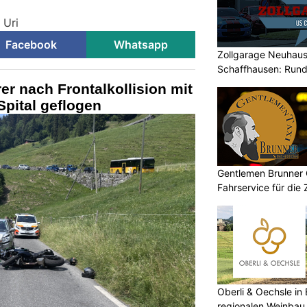
i
 Uri
Facebook
Whatsapp
Zollgarage Neuhau
Schaffhausen: Rund
Fahrzeuge
er nach Frontalkollision mit
Spital geflogen
Gentlemen Brunner 
Fahrservice für die
Oberli & Oechsle in 
regionalen Weinbau 