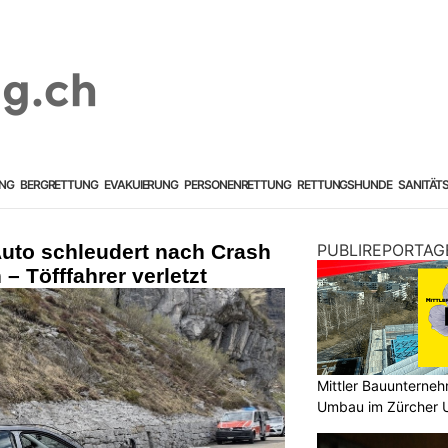
NG
BERGRETTUNG
EVAKUIERUNG
PERSONENRETTUNG
RETTUNGSHUNDE
SANITÄT
uto schleudert nach Crash
PUBLIREPORTAG
– Töfffahrer verletzt
Mittler Bauunterne
Umbau im Zürcher U