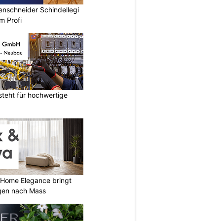
renschneider Schindellegi
m Profi
teht für hochwertige
 Home Elegance bringt
gen nach Mass