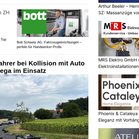
Arthur Beeler – Her
SZ: Massanzüge vo
 Top
Bott Schweiz AG: Fahrzeugeinrichtungen –
perfekt für Handwerker-Profis
MRS Elektro GmbH s
ahrer bei Kollision mit Auto
Elektroinstallationen
Rega im Einsatz
Phoenix & Cataleya
Eleganz mit Vorhän