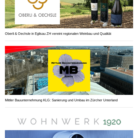
Oberli & Oechsle in Eglisau ZH vereint regionalen Weinbau und Qualität
Mittler Bauunternehmung KLG: Sanierung und Umbau im Zürcher Unterland