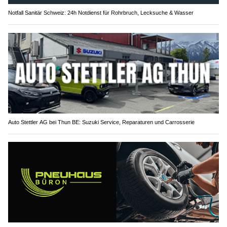
Notfall Sanitär Schweiz: 24h Notdienst für Rohrbruch, Lecksuche & Wasser
Auto Stettler AG bei Thun BE: Suzuki Service, Reparaturen und Carrosserie