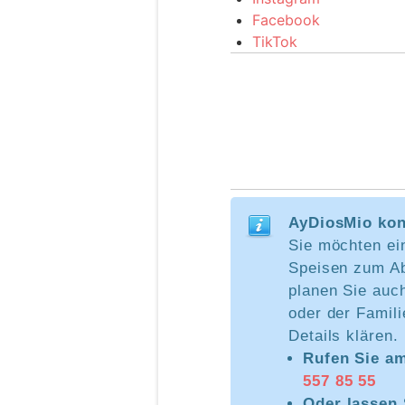
Facebook
TikTok
AyDiosMio kon
Sie möchten ei
Speisen zum Ab
planen Sie auc
oder der Famil
Details klären.
Rufen Sie am
557 85 55
Oder lassen 