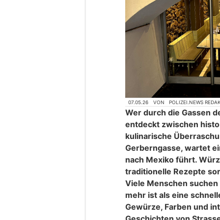
07.05.26
VON
POLIZEI.NEWS REDA
Wer durch die Gassen de
entdeckt zwischen hist
kulinarische Überraschu
Gerberngasse, wartet ein
nach Mexiko führt. Würz
traditionelle Rezepte so
Viele Menschen suchen g
mehr ist als eine schnelle
Gewürze, Farben und in
Geschichten von Strass