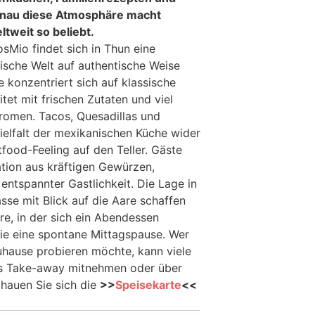
Genau diese Atmosphäre macht
tweit so beliebt.
sMio findet sich in Thun eine
rische Welt auf authentische Weise
 konzentriert sich auf klassische
tet mit frischen Zutaten und viel
Aromen. Tacos, Quesadillas und
ielfalt der mexikanischen Küche wider
food-Feeling auf den Teller. Gäste
ation aus kräftigen Gewürzen,
entspannter Gastlichkeit. Die Lage in
asse mit Blick auf die Aare schaffen
re, in der sich ein Abendessen
ie eine spontane Mittagspause. Wer
zuhause probieren möchte, kann viele
s Take-away mitnehmen oder über
Schauen Sie sich die
>>
Speisekarte
<<