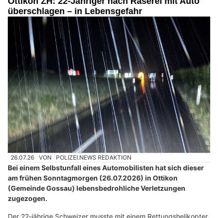
Ottikon ZH: 22-Jähriger nach Raserei mit Auto
überschlagen – in Lebensgefahr
26.07.26
VON
POLIZEI.NEWS REDAKTION
Bei einem Selbstunfall eines Automobilisten hat sich dieser
am frühen Sonntagmorgen (26.07.2026) in Ottikon
(Gemeinde Gossau) lebensbedrohliche Verletzungen
zugezogen.
Der 22-jährige Schweizer musste mit einem Rettungshelikopter