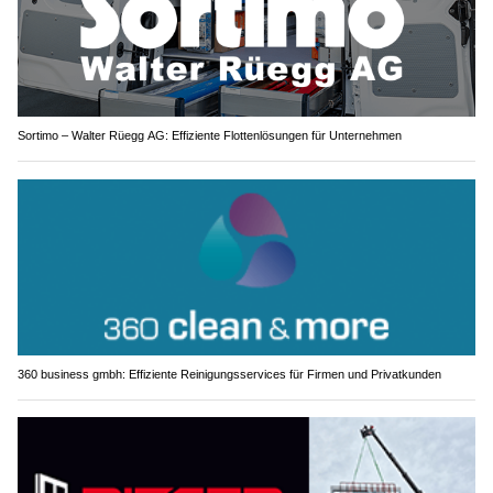
Sortimo – Walter Rüegg AG: Effiziente Flottenlösungen für Unternehmen
360 business gmbh: Effiziente Reinigungsservices für Firmen und Privatkunden