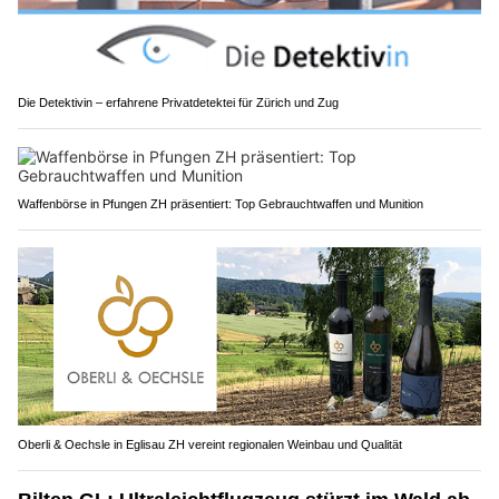
Die Detektivin – erfahrene Privatdetektei für Zürich und Zug
Waffenbörse in Pfungen ZH präsentiert: Top Gebrauchtwaffen und Munition
Oberli & Oechsle in Eglisau ZH vereint regionalen Weinbau und Qualität