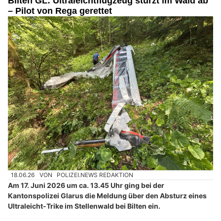
Bilten GL: Ultraleichtflugzeug stürzt im Wald ab
– Pilot von Rega gerettet
18.06.26
VON
POLIZEI.NEWS REDAKTION
Am 17. Juni 2026 um ca. 13.45 Uhr ging bei der
Kantonspolizei Glarus die Meldung über den Absturz eines
Ultraleicht-Trike im Stellenwald bei Bilten ein.