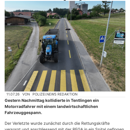
11.07.26
VON
POLIZEI.NEWS REDAKTION
Gestern Nachmittag kollidierte in Tentlingen ein
Motorradfahrer mit einem landwirtschaftlichen
Fahrzeuggespann.
Der Verletzte wurde zunächst durch die Rettungskräfte
versorgt und anschliessend mit der REGA in ein Spital geflogen.