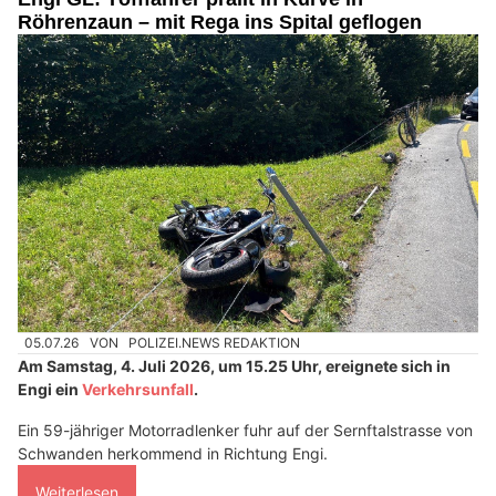
Röhrenzaun – mit Rega ins Spital geflogen
05.07.26
VON
POLIZEI.NEWS REDAKTION
Am Samstag, 4. Juli 2026, um 15.25 Uhr, ereignete sich in
Engi ein
Verkehrsunfall
.
Ein 59-jähriger Motorradlenker fuhr auf der Sernftalstrasse von
Schwanden herkommend in Richtung Engi.
Weiterlesen