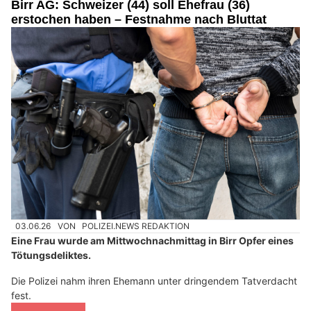
Birr AG: Schweizer (44) soll Ehefrau (36)
erstochen haben – Festnahme nach Bluttat
03.06.26
VON
POLIZEI.NEWS REDAKTION
Eine Frau wurde am Mittwochnachmittag in Birr Opfer eines
Tötungsdeliktes.
Die Polizei nahm ihren Ehemann unter dringendem Tatverdacht
fest.