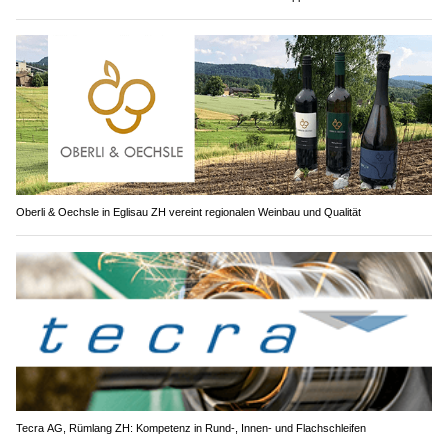
Oberli & Oechsle in Eglisau ZH vereint regionalen Weinbau und Qualität
Tecra AG, Rümlang ZH: Kompetenz in Rund-, Innen- und Flachschleifen