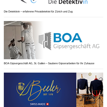
Die Detektivin – erfahrene Privatdetektei für Zürich und Zug
BOA Gipsergeschäft AG, St. Gallen – Saubere Gipserarbeiten für Ihr Zuhause