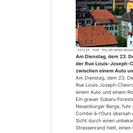
23.12.25
VON
POLIZEI.NEWS REDA
Am Dienstag, dem 23. D
der Rue Louis-Joseph-C
zwischen einem Auto un
Am Dienstag, dem 23. De
Rue Louis-Joseph-Chevro
einem Auto und einem Rol
Ein grauer Subaru Forest
Neuenburger Berge, fuhr i
Combe-à-l’Ours übersah 
Sicht durch einen unbeka
Strassenrand hielt, eine