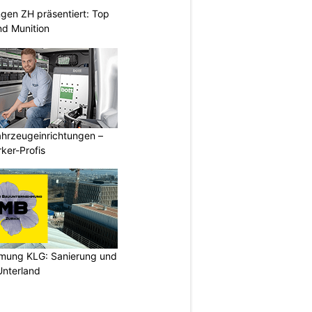
gen ZH präsentiert: Top
d Munition
ahrzeugeinrichtungen –
ker-Profis
hmung KLG: Sanierung und
nterland
N