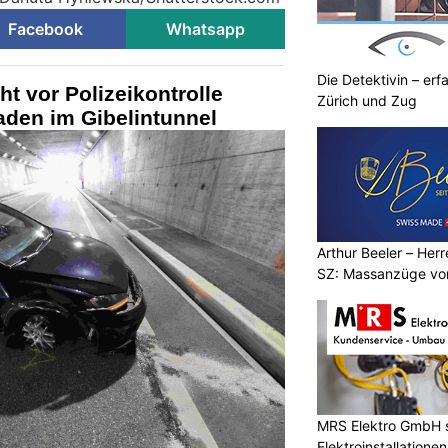
Facebook
Whatsapp
Die Detektivin – erf
t vor Polizeikontrolle
Zürich und Zug
aden im Gibelintunnel
Arthur Beeler – Her
SZ: Massanzüge vo
MRS Elektro GmbH s
Elektroinstallationen