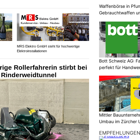
Waffenbörse in Pfun
Gebrauchtwaffen un
MRS Elektro GmbH steht für hochwertige
Elektroinstallationen
Bott Schweiz AG: F
ige Rollerfahrerin stirbt bei
perfekt für Handwer
m Rinderweidtunnel
Mittler Bauunterne
Umbau im Zürcher U
EMPFEHLUNGE