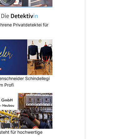
ahrene Privatdetektei für
renschneider Schindellegi
m Profi
teht für hochwertige