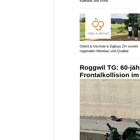
Kulinarik und Ruhe
Oberli & Oechsle in Eglisau ZH vereint
regionalen Weinbau und Qualität
Roggwil TG: 60-jähr
Frontalkollision i