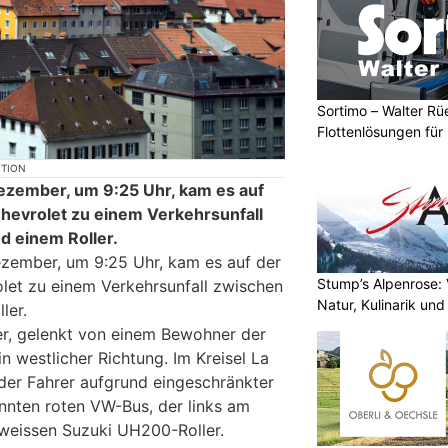
Sortimo – Walter Rü
Flottenlösungen fü
KTION
ezember, um 9:25 Uhr, kam es auf
hevrolet zu einem Verkehrsunfall
d einem Roller.
zember, um 9:25 Uhr, kam es auf der
Stump’s Alpenrose: 
let zu einem Verkehrsunfall zwischen
Natur, Kulinarik un
ler.
er, gelenkt von einem Bewohner der
n westlicher Richtung. Im Kreisel La
der Fahrer aufgrund eingeschränkter
nnten roten VW-Bus, der links am
n weissen Suzuki UH200-Roller.