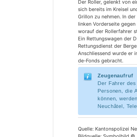
Der Roller, gelenkt von 
sich bereits im Kreisel u
Grillon zu nehmen. In der
linken Vorderseite gegen 
worauf der Rollerfahrer s
Ein Rettungswagen der 
Rettungsdienst der Berge)
Anschliessend wurde er 
de-Fonds gebracht.
Zeugenaufruf
Der Fahrer des
Personen, die 
können, werden 
Neuchâtel, Tel
Quelle: Kantonspolizei N
Bildquelle: Symbolbild 