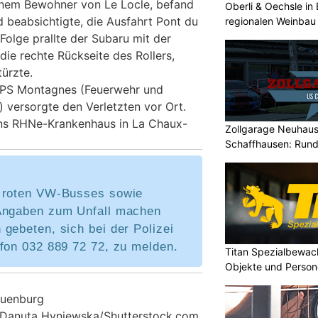
einem Bewohner von Le Locle, befand
Oberli & Oechsle in 
nd beabsichtigte, die Ausfahrt Pont du
regionalen Weinbau 
 Folge prallte der Subaru mit der
die rechte Rückseite des Rollers,
türzte.
DPS Montagnes (Feuerwehr und
 versorgte den Verletzten vor Ort.
ins RHNe-Krankenhaus in La Chaux-
Zollgarage Neuhau
Schaffhausen: Rund
Fahrzeuge
 roten VW-Busses sowie
Angaben zum Unfall machen
gebeten, sich bei der Polizei
efon 032 889 72 72, zu melden.
Titan Spezialbewa
Objekte und Person
euenburg
© Danuta Hyniewska/Shutterstock.com