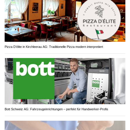
Pizza D’élite in Kirchleerau AG: Traditionelle Pizza modern interpretiert
Bott Schweiz AG: Fahrzeugeinrichtungen – perfekt für Handwerker-Profis