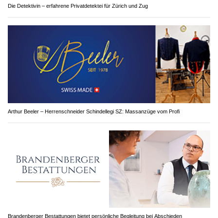
Die Detektivin – erfahrene Privatdetektei für Zürich und Zug
Arthur Beeler – Herrenschneider Schindellegi SZ: Massanzüge vom Profi
Brandenberger Bestattungen bietet persönliche Begleitung bei Abschieden