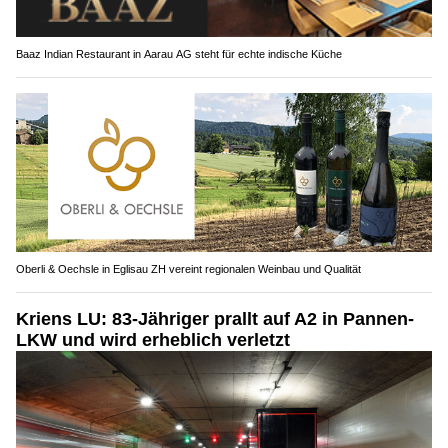
Baaz Indian Restaurant in Aarau AG steht für echte indische Küche
Oberli & Oechsle in Eglisau ZH vereint regionalen Weinbau und Qualität
Kriens LU: 83-Jähriger prallt auf A2 in Pannen-
LKW und wird erheblich verletzt