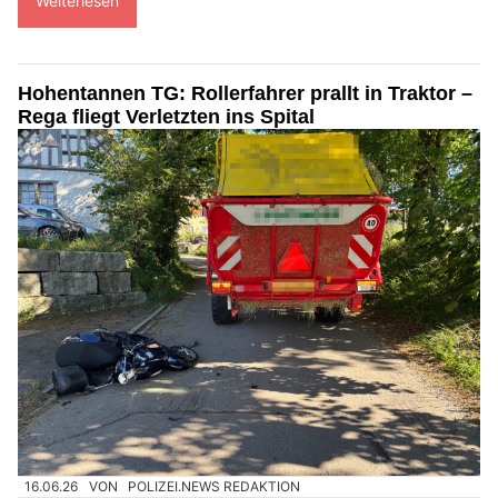
Weiterlesen
Hohentannen TG: Rollerfahrer prallt in Traktor –
Rega fliegt Verletzten ins Spital
16.06.26
VON
POLIZEI.NEWS REDAKTION