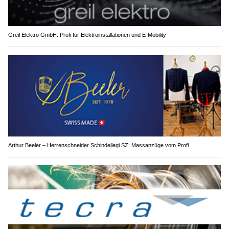
Greil Elektro GmbH: Profi für Elektroinstallationen und E-Mobility
Arthur Beeler – Herrenschneider Schindellegi SZ: Massanzüge vom Profi