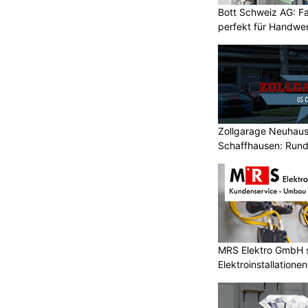
.07.2026) ist es in Gossau zu
Bott Schweiz AG: F
wischen einem Auto
und einer
perfekt für Handwer
mmen.
 dabei leicht verletzt. Es entstand
'000 Franken.
Zollgarage Neuhau
Schaffhausen: Rund
Fahrzeuge
Wohnwerk 1920 – innovative Sicherheit mit
Alarmanlagen und Kameras
Mittler Bauunternehmung KLG: Sanierung und
ell und
Umbau im Zürcher Unterland
MRS Elektro GmbH s
Elektroinstallationen
dfahrer bei Überholmanöver
to kollidiert
KTION