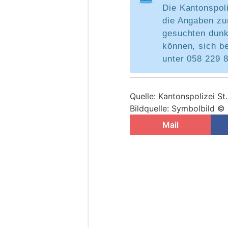
Die Kantonspoli
die Angaben zu
gesuchten dun
können, sich b
unter 058 229 
Quelle: Kantonspolizei St
Bildquelle: Symbolbild © 
Mail
Ennetbühl SG: Hefti
Kleinkind (2) und B
03.08.26
VON
POLIZEI.NEWS REDA
Am Sonntagnachmittag (
Verkehrsunfall zwische
wurden sechs Personen le