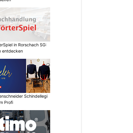
rSpiel in Rorschach SG:
le entdecken
renschneider Schindellegi
m Profi