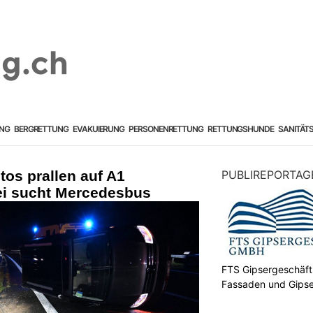
NG
BERGRETTUNG
EVAKUIERUNG
PERSONENRETTUNG
RETTUNGSHUNDE
SANITÄT
os prallen auf A1
PUBLIREPORTAG
ei sucht Mercedesbus
FTS Gipsergeschäf
Fassaden und Gipse