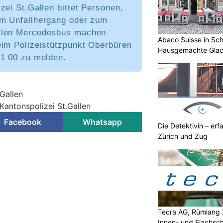
zei St.Gallen bittet Personen,
m Unfallhergang oder zum
klen Mercedesbus machen
Abaco Suisse in Sc
eim Polizeistützpunkt Oberbüren
Hausgemachte Glace
81 00 zu melden.
geniessen
.Gallen
Kantonspolizei St.Gallen
Facebook
Whatsapp
Die Detektivin – erf
Zürich und Zug
ger Frontalunfall –
ub (5) unter den Verletzten
KTION
02.08.2026) ist es zu einem
n zwei Autos gekommen. Dabei
icht bis erheblich verletzt.
Tecra AG, Rümlang 
Innen- und Flachsch