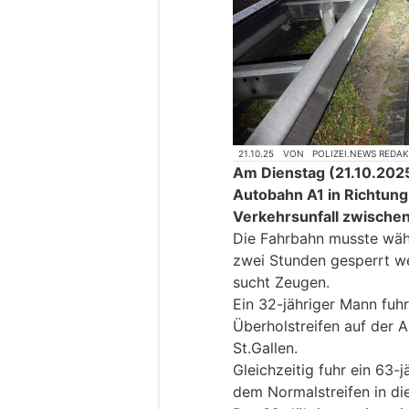
21.10.25
VON
POLIZEI.NEWS REDA
Am Dienstag (21.10.2025)
Autobahn A1 in Richtung
Verkehrsunfall zwische
Die Fahrbahn musste wäh
zwei Stunden gesperrt we
sucht Zeugen.
Ein 32-jähriger Mann fuh
Überholstreifen auf der 
St.Gallen.
Gleichzeitig fuhr ein 63-
dem Normalstreifen in di