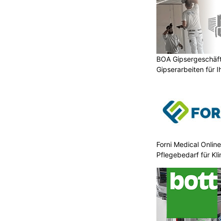
r Kollision zwischen einem Motorrad
en.
ahrer wurde dabei schwer verletzt. Er
t ins Spital gebracht werden. Die
 teilweisen Sperrungen der Fahrbahn.
BOA Gipsergeschäft 
Gipserarbeiten für 
u,
Bott Schweiz AG: Fahrzeugeinrichtungen –
perfekt für Handwerker-Profis
Forni Medical Onlin
Pflegebedarf für Kli
n FL:
Tecra AG, Rümlang ZH: Kompetenz in Rund-,
Innen- und Flachschleifen
hlfahrerin (79) auf
 von Lenkerin (81) erfasst
KTION