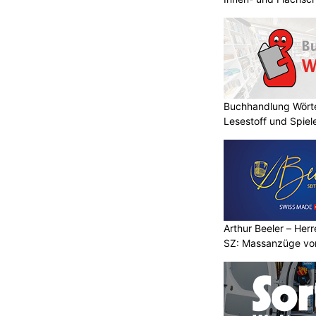
usste für mehrere Stunden gesperrt
Buchhandlung Wörte
Lesestoff und Spie
statt
Arthur Beeler – Herrenschneider Schindellegi
SZ: Massanzüge vom Profi
Phoenix & Cataleya Home Elegance bringt
ng
Eleganz mit Vorhängen nach Mass
hrer nach nächtlichem
Arthur Beeler – Her
tzt – Polizei sucht
SZ: Massanzüge vo
KTION
g auf Sonntag (21.06.2026) ist es
 zu einem Verkehrsunfall