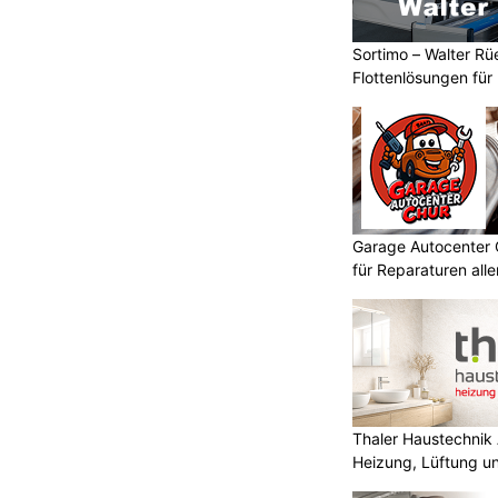
ger Mann mit eher schweren
Sortimo – Walter Rü
ung ins Spital gebracht. Die
Flottenlösungen fü
 sucht Zeugen.
Garage Autocenter 
zt
Motorrad-Center Dübendorf – Ihr Partner für
Umbau, Wartung und Verkauf
für Reparaturen all
ASH Group – Saubere Photovoltaik-Anlagen,
maximale Leistung
radfahrer bei missglücktem
hwer verletzt
Thaler Haustechnik 
KTION
Heizung, Lüftung un
01.08.2026) ist es auf der