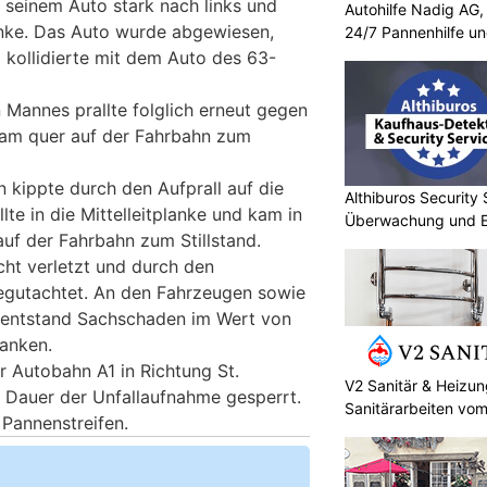
t seinem Auto stark nach links und
Autohilfe Nadig AG
planke. Das Auto wurde abgewiesen,
24/7 Pannenhilfe u
 kollidierte mit dem Auto des 63-
 Mannes prallte folglich erneut gegen
 kam quer auf der Fahrbahn zum
 kippte durch den Aufprall auf die
Althiburos Security 
lte in die Mittelleitplanke und kam in
Überwachung und Er
auf der Fahrbahn zum Stillstand.
Hand
cht verletzt und durch den
egutachtet. An den Fahrzeugen sowie
r entstand Sachschaden im Wert von
anken.
r Autobahn A1 in Richtung St.
V2 Sanitär & Heizun
 Dauer der Unfallaufnahme gesperrt.
Sanitärarbeiten vom
 Pannenstreifen.